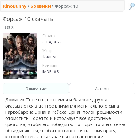
KinoBunny
Боевики
Форсаж 10
Форсаж 10 скачать
Fast X
Страна
США, 2023
Жанр
Фильмы
Рейтинг
IMDB: 6.3
Описание
Актёры
Доминик Торетто, его семья и близкие друзья
оказываются в центре внимания мстительного сына
наркобарона Эрнана Рейеса. Эрнан полон решимости
отомстить Торетто и использует все доступные
средства, чтобы его победить. Но Торетто и его семья
объединяются, чтобы противостоять этому врагу,
который всегда оказывается на шаг впереди.