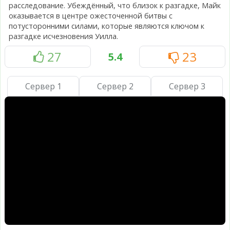
расследование. Убеждённый, что близок к разгадке, Майк
оказывается в центре ожесточенной битвы с
потусторонними силами, которые являются ключом к
разгадке исчезновения Уилла.
27
23
5.4
Сервер 1
Сервер 2
Сервер 3