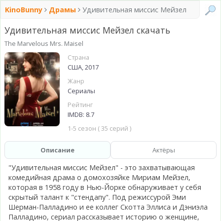
KinoBunny
Драмы
Удивительная миссис Мейзел
Удивительная миссис Мейзел скачать
The Marvelous Mrs. Maisel
Страна
США, 2017
Жанр
Сериалы
Рейтинг
IMDB: 8.7
1-5 сезон ( 35 серий )
Описание
Актёры
"Удивительная миссис Мейзел" - это захватывающая
комедийная драма о домохозяйке Мириам Мейзел,
которая в 1958 году в Нью-Йорке обнаруживает у себя
скрытый талант к "стендапу". Под режиссурой Эми
Шерман-Палладино и ее коллег Скотта Эллиса и Дэниэла
Палладино, сериал рассказывает историю о женщине,