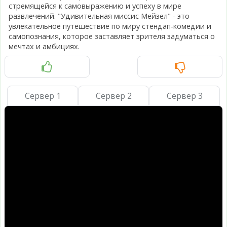
стремящейся к самовыражению и успеху в мире
развлечений. "Удивительная миссис Мейзел" - это
увлекательное путешествие по миру стендап-комедии и
самопознания, которое заставляет зрителя задуматься о
мечтах и амбициях.
Сервер 1
Сервер 2
Сервер 3