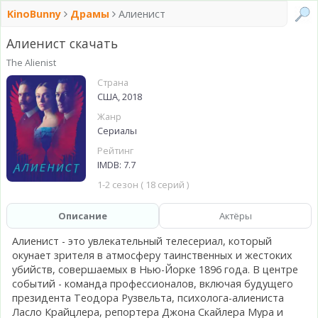
KinoBunny
Драмы
Алиенист
Алиенист скачать
The Alienist
Страна
США, 2018
Жанр
Сериалы
Рейтинг
IMDB: 7.7
1-2 сезон ( 18 серий )
Описание
Актёры
Алиенист - это увлекательный телесериал, который
окунает зрителя в атмосферу таинственных и жестоких
убийств, совершаемых в Нью-Йорке 1896 года. В центре
событий - команда профессионалов, включая будущего
президента Теодора Рузвельта, психолога-алиениста
Ласло Крайцлера, репортера Джона Скайлера Мура и