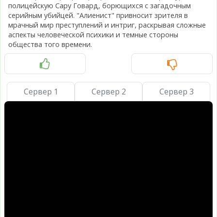
полицейскую Сару Говард, борющихся с загадочным
серийным убийцей. "Алиенист" привносит зрителя в
мрачный мир преступлений и интриг, раскрывая сложные
аспекты человеческой психики и темные стороны
общества того времени.
Сервер 1
Сервер 2
Сервер 3