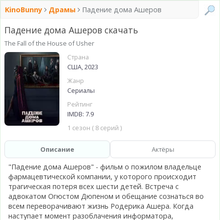
KinoBunny
Драмы
Падение дома Ашеров
Падение дома Ашеров скачать
The Fall of the House of Usher
Страна
США, 2023
Жанр
Сериалы
Рейтинг
IMDB: 7.9
1 сезон ( 8 серий )
Описание
Актёры
"Падение дома Ашеров" - фильм о пожилом владельце
фармацевтической компании, у которого происходит
трагическая потеря всех шести детей. Встреча с
адвокатом Огюстом Дюпеном и обещание сознаться во
всем переворачивают жизнь Родерика Ашера. Когда
наступает момент разоблачения информатора,