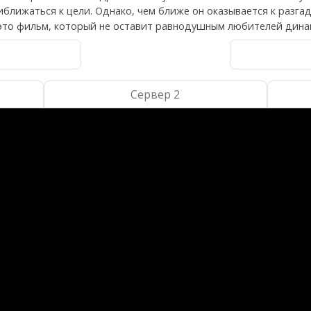
ближаться к цели. Однако, чем ближе он оказывается к разгад
 – это фильм, который не оставит равнодушным любителей дин
Сервер 2