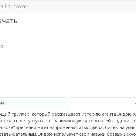
в Бангкоке
ачать
24
ие
ающий триллер, который рассказывает историю агента Эндрю К
иться в преступную сеть, занимающуюся торговлей людьми, к
нгкоке" зрителей ждёт напряжённая атмосфера, битвы на улиц
тать фатальным. Эндрю использует свои навыки боевых искус