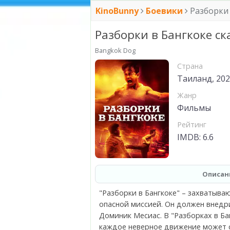
KinoBunny
Боевики
Разборки 
Разборки в Бангкоке ск
Bangkok Dog
Страна
Таиланд, 20
Жанр
Фильмы
Рейтинг
IMDB: 6.6
Описан
"Разборки в Бангкоке" – захватыв
опасной миссией. Он должен внедр
Доминик Месиас. В "Разборках в Ба
каждое неверное движение может с