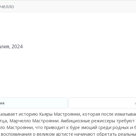
челло
лия, 2024
ие
сказывает историю Кьяры Мастроянни, которая после изматыв
тца, Марчелло Мастроянни. Амбициозные режиссеры требуют о
ло Мастроянни, что приводит к буре эмоций среди родных и 
и воспоминания о великом артисте начинают обретать реальны