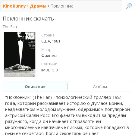
KinoBunny
Драмы
Поклонник
Поклонник скачать
The Fan
Страна
США, 1981
Жанр
Фильмы
Рейтинг
IMDB: 5.8
Описание
Актёры
"Поклонник" (The Fan) - психологический триллер 1981
года, который рассказывает историю о Дугласе Брини,
неадекватном молодом мужчине, одержимом популярной
актрисой Салли Росс. Его фанатизм выходит за пределы
разумного, когда он начинает отправлять ей
многочисленные навязчивые письма, которые попадают в
руки её секретаря. Когда секретарь решает