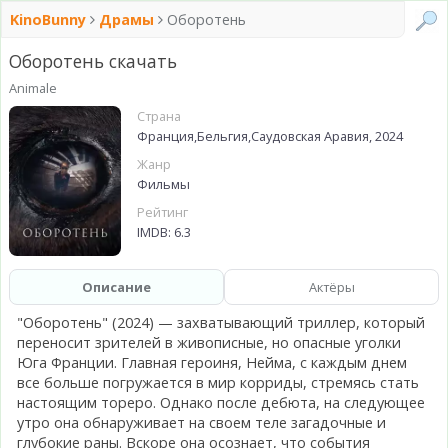
KinoBunny
Драмы
Оборотень
Оборотень скачать
Animale
Страна
Франция,Бельгия,Саудовская Аравия, 2024
Жанр
Фильмы
Рейтинг
IMDB: 6.3
Описание
Актёры
"Оборотень" (2024) — захватывающий триллер, который
переносит зрителей в живописные, но опасные уголки
Юга Франции. Главная героиня, Нейма, с каждым днем
все больше погружается в мир корриды, стремясь стать
настоящим тореро. Однако после дебюта, на следующее
утро она обнаруживает на своем теле загадочные и
глубокие раны. Вскоре она осознает, что события