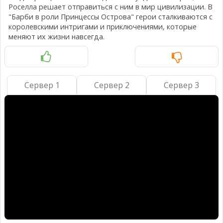
Роселла решает отправиться с ним в мир цивилизации. В
"Барби в роли Принцессы Острова" герои сталкиваются с
королевскими интригами и приключениями, которые
меняют их жизни навсегда.
Сервер 1
Сервер 2
Сервер 3