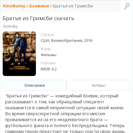
KinoBunny
Боевики
Братья из Гримсби
Братья из Гримсби скачать
Grimsby
Страна
США, Великобритания, 2016
Жанр
Фильмы
Рейтинг
IMDB: 6.2
Описание
Актёры
"Братья из Гримсби" — комедийный боевик, который
рассказывает о том, как образцовый спецагент
оказывается в самой неприятной ситуации своей жизни.
Во время сверхсекретной операции его миссия
проваливается из-за его неадекватного брата —
футбольного фаната и полного беспредельщика. Теперь
главному герою предстоит не только спасти свою жизнь,