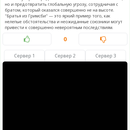
но и предотвратить глобальную угрозу, сотрудничая с
братом, который оказался совершенно не на высоте.
"Братья из Гримсби" — это яркий пример того, как
нелепые обстоятельства и неожиданные союзники могут
привести к совершенно невероятным последствиям.
0
Сервер 1
Сервер 2
Сервер 3