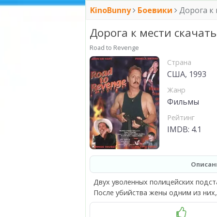
KinoBunny
Боевики
Дорога к 
Дорога к мести скачать
Road to Revenge
Страна
США, 1993
Жанр
Фильмы
Рейтинг
IMDB: 4.1
Описан
Двух уволенных полицейских подст
После убийства жены одним из них,