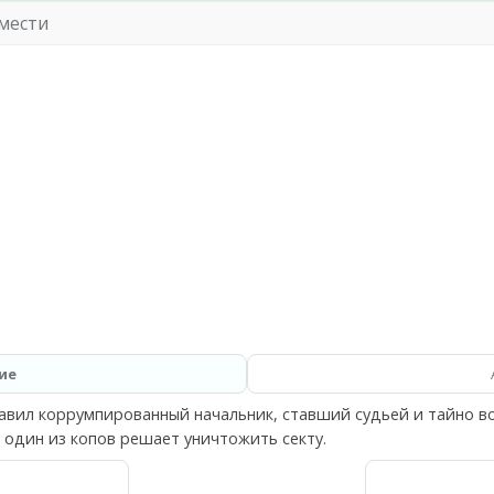
мести
ие
авил коррумпированный начальник, ставший судьей и тайно в
 один из копов решает уничтожить секту.