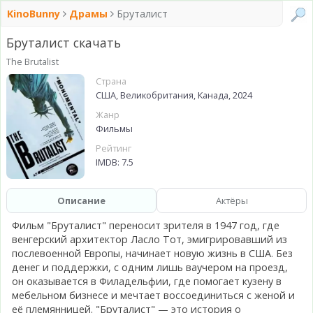
KinoBunny
Драмы
Бруталист
Бруталист скачать
The Brutalist
Страна
США, Великобритания, Канада, 2024
Жанр
Фильмы
Рейтинг
IMDB: 7.5
Описание
Актёры
Фильм "Бруталист" переносит зрителя в 1947 год, где
венгерский архитектор Ласло Тот, эмигрировавший из
послевоенной Европы, начинает новую жизнь в США. Без
денег и поддержки, с одним лишь ваучером на проезд,
он оказывается в Филадельфии, где помогает кузену в
мебельном бизнесе и мечтает воссоединиться с женой и
её племянницей. "Бруталист" — это история о