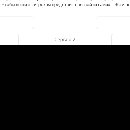
 Чтобы выжить, игрокам предстоит превзойти самих себя и пон
Сервер 2