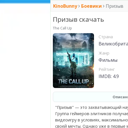
KinoBunny
Боевики
Призыв
Призыв скачать
The Call Up
Страна
Великобрита
Жанр
Фильмы
Рейтинг
IMDB: 4.9
Описан
"Призыв" — это захватывающий нау
Группа геймеров-элитников получ
видеоигру в условиях, максимальн
своей мечты. Однако уже в первые