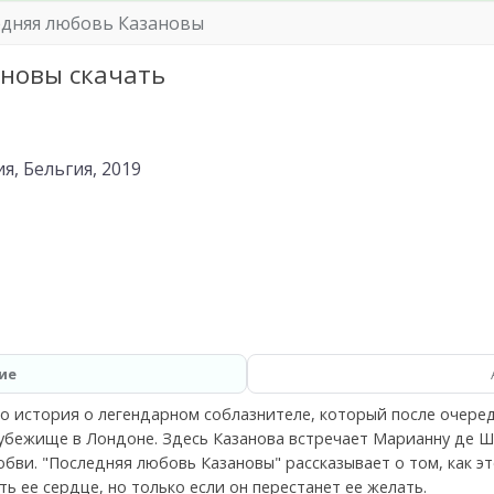
дняя любовь Казановы
новы скачать
, Бельгия, 2019
ие
о история о легендарном соблазнителе, который после очере
убежище в Лондоне. Здесь Казанова встречает Марианну де Ш
бви. "Последняя любовь Казановы" рассказывает о том, как э
ть ее сердце, но только если он перестанет ее желать.