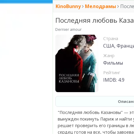
KinoBunny
Мелодрамы
После
Последняя любовь Каза
Dernier amour
Страна
США, Франция
Жанр
Фильмы
Рейтинг
IMDB: 4.9
Описан
"Последняя любовь Казановы" — эт
вынужден покинуть Париж и найти 
решает проверить его границы в лю
сердец готов на все, чтобы завоева