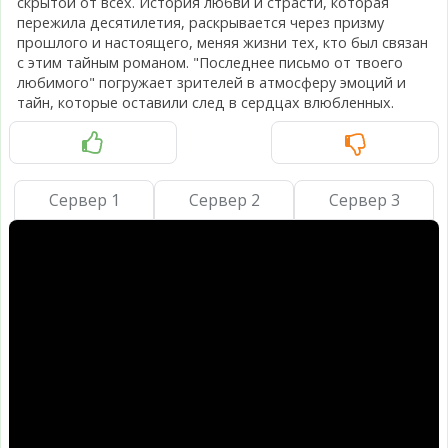
скрытой от всех. История любви и страсти, которая
пережила десятилетия, раскрывается через призму
прошлого и настоящего, меняя жизни тех, кто был связан
с этим тайным романом. "Последнее письмо от твоего
любимого" погружает зрителей в атмосферу эмоций и
тайн, которые оставили след в сердцах влюбленных.
Сервер 1
Сервер 2
Сервер 3