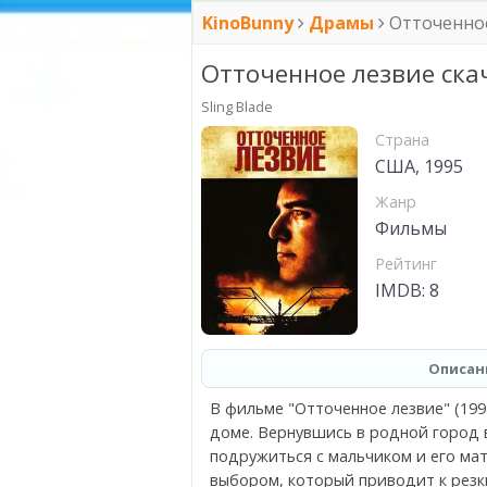
KinoBunny
Драмы
Отточенно
Отточенное лезвие ска
Sling Blade
Страна
США, 1995
Жанр
Фильмы
Рейтинг
IMDB: 8
Описан
В фильме "Отточенное лезвие" (199
доме. Вернувшись в родной город 
подружиться с мальчиком и его ма
выбором, который приводит к резк