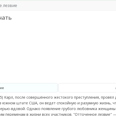
е лезвие
чать
ие
5) Карл, после совершённого жестокого преступления, провёл
в южном штате США, он ведет спокойную и разумную жизнь, чт
терью-вдовой. Однако появление грубого любовника женщины
им переменам в жизни всех участников. "Отточенное лезвие" 