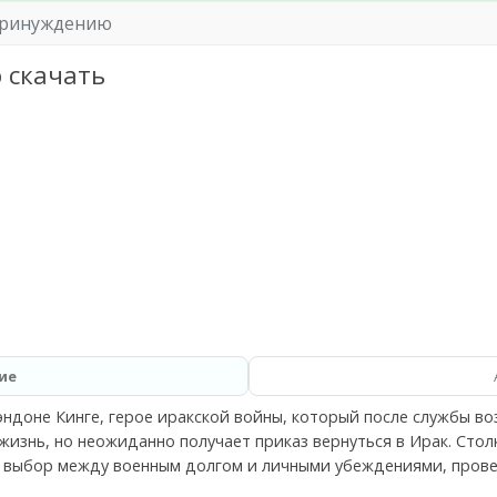
принуждению
 скачать
ие
эндоне Кинге, герое иракской войны, который после службы в
жизнь, но неожиданно получает приказ вернуться в Ирак. Сто
 выбор между военным долгом и личными убеждениями, прове