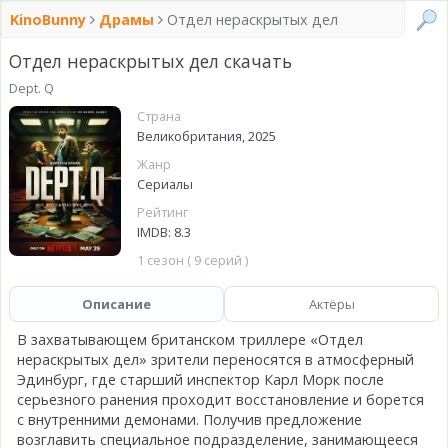
KinoBunny
Драмы
Отдел нераскрытых дел
Отдел нераскрытых дел скачать
Dept. Q
Страна
Великобритания, 2025
Жанр
Сериалы
Рейтинг
IMDB: 8.3
1 сезон ( 9 серий )
Описание
Актёры
В захватывающем британском триллере «Отдел
нераскрытых дел» зрители переносятся в атмосферный
Эдинбург, где старший инспектор Карл Морк после
серьезного ранения проходит восстановление и борется
с внутренними демонами. Получив предложение
возглавить специальное подразделение, занимающееся