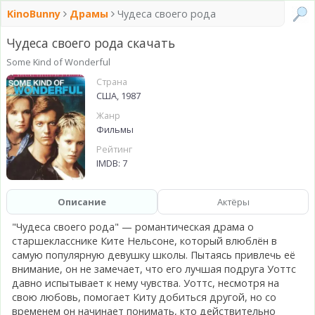
KinoBunny
Драмы
Чудеса своего рода
Чудеса своего рода скачать
Some Kind of Wonderful
Страна
США, 1987
Жанр
Фильмы
Рейтинг
IMDB: 7
Описание
Актёры
"Чудеса своего рода" — романтическая драма о
старшекласснике Ките Нельсоне, который влюблён в
самую популярную девушку школы. Пытаясь привлечь её
внимание, он не замечает, что его лучшая подруга Уоттс
давно испытывает к нему чувства. Уоттс, несмотря на
свою любовь, помогает Киту добиться другой, но со
временем он начинает понимать, кто действительно