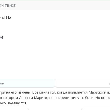
й твист
чать
94
ие
тря на его измены. Всё меняется, когда появляется Марижо и 
в котором Лоран и Марижо по очереди живут с Лоли. Но вско
ько начинается.