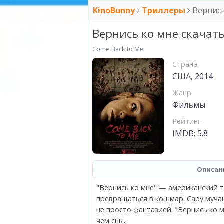
KinoBunny
Триллеры
Вернись
Вернись ко мне скачат
Come Back to Me
Страна
США, 2014
Жанр
Фильмы
Рейтинг
IMDB: 5.8
Описан
"Вернись ко мне" — американский т
превращаться в кошмар. Сару мучаю
не просто фантазией. "Вернись ко 
чем сны.