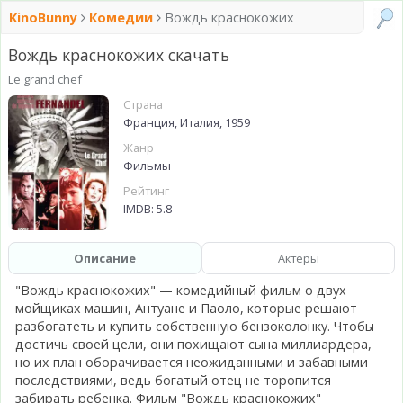
KinoBunny
Комедии
Вождь краснокожих
Вождь краснокожих скачать
Le grand chef
Страна
Франция, Италия, 1959
Жанр
Фильмы
Рейтинг
IMDB: 5.8
Описание
Актёры
"Вождь краснокожих" — комедийный фильм о двух
мойщиках машин, Антуане и Паоло, которые решают
разбогатеть и купить собственную бензоколонку. Чтобы
достичь своей цели, они похищают сына миллиардера,
но их план оборачивается неожиданными и забавными
последствиями, ведь богатый отец не торопится
забирать ребенка. Фильм "Вождь краснокожих"