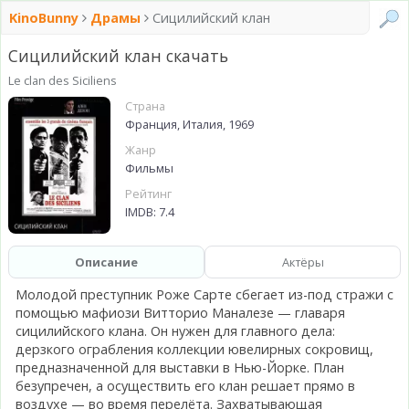
KinoBunny
Драмы
Сицилийский клан
Сицилийский клан скачать
Le clan des Siciliens
Страна
Франция, Италия, 1969
Жанр
Фильмы
Рейтинг
IMDB: 7.4
Описание
Актёры
Молодой преступник Роже Сарте сбегает из-под стражи с
помощью мафиози Витторио Маналезе — главаря
сицилийского клана. Он нужен для главного дела:
дерзкого ограбления коллекции ювелирных сокровищ,
предназначенной для выставки в Нью-Йорке. План
безупречен, а осуществить его клан решает прямо в
воздухе — во время перелёта. Захватывающая