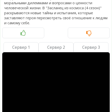
моральными дилеммами и вопросами о ценности
человеческой жизни. В "Засланец из космоса (4 сезон)"
раскрываются новые тайны и испытания, которые
заставляют героя пересмотреть своё отношение к людям
и самому себе.
Сервер 1
Сервер 2
Сервер 3