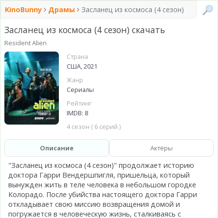
KinoBunny
Драмы
Засланец из космоса (4 сезон)
Засланец из космоса (4 сезон) скачать
Resident Alien
Страна
США, 2021
Жанр
Сериалы
Рейтинг
IMDB: 8
4 сезон ( 6 серий )
Описание
Актёры
"Засланец из космоса (4 сезон)" продолжает историю
доктора Гарри Вендершпигля, пришельца, который
вынужден жить в теле человека в небольшом городке
Колорадо. После убийства настоящего доктора Гарри
откладывает свою миссию возвращения домой и
погружается в человеческую жизнь, сталкиваясь с