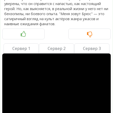
уверены, что он справится с напастью, как настоящий
герой. Но, как выясняется, в реальной жизни у него нет ни
бензопилы, ни боевого опыта. "Меня зовут Брюс" — это
сатиричный взгляд на культ актёров жанра ужасов и
наивные ожидания фанатов.
Сервер 1
Сервер 2
Сервер 3