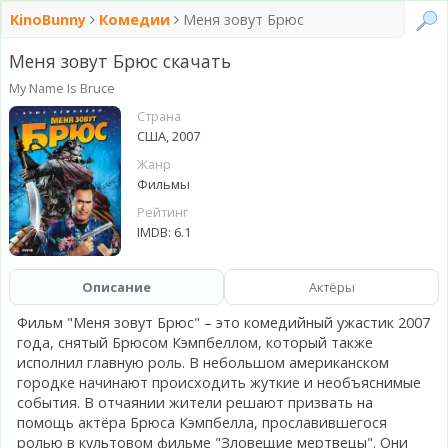
KinoBunny
Комедии
Меня зовут Брюс
Меня зовут Брюс скачать
My Name Is Bruce
Страна
США, 2007
Жанр
Фильмы
Рейтинг
IMDB: 6.1
Описание
Актёры
Фильм "Меня зовут Брюс" – это комедийный ужастик 2007
года, снятый Брюсом Кэмпбеллом, который также
исполнил главную роль. В небольшом американском
городке начинают происходить жуткие и необъяснимые
события. В отчаянии жители решают призвать на
помощь актёра Брюса Кэмпбелла, прославившегося
ролью в культовом фильме "Зловещие мертвецы". Они