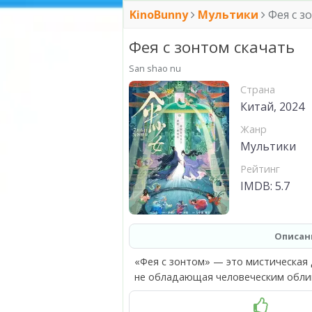
KinoBunny
Мультики
Фея с з
Фея с зонтом скачать
San shao nu
Страна
Китай, 2024
Жанр
Мультики
Рейтинг
IMDB: 5.7
Описан
«Фея с зонтом» — это мистическая
не обладающая человеческим облико