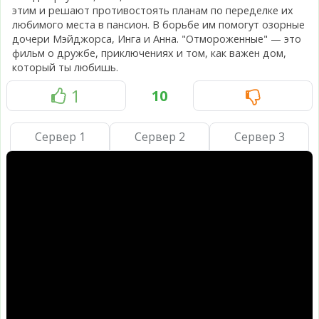
этим и решают противостоять планам по переделке их
любимого места в пансион. В борьбе им помогут озорные
дочери Мэйджорса, Инга и Анна. "Отмороженные" — это
фильм о дружбе, приключениях и том, как важен дом,
который ты любишь.
1
10
Сервер 1
Сервер 2
Сервер 3