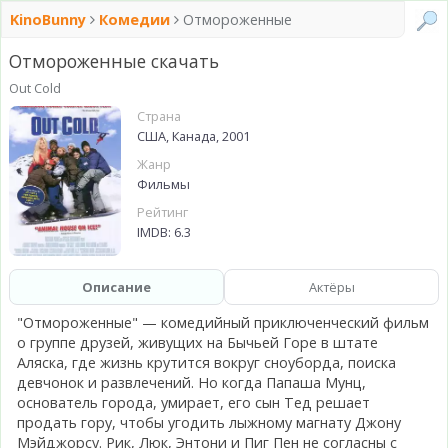
KinoBunny
Комедии
Отмороженные
Отмороженные скачать
Out Cold
Страна
США, Канада, 2001
Жанр
Фильмы
Рейтинг
IMDB: 6.3
Описание
Актёры
"Отмороженные" — комедийный приключенческий фильм
о группе друзей, живущих на Бычьей Горе в штате
Аляска, где жизнь крутится вокруг сноуборда, поиска
девчонок и развлечений. Но когда Папаша Мунц,
основатель города, умирает, его сын Тед решает
продать гору, чтобы угодить лыжному магнату Джону
Мэйджорсу. Рик, Люк, Энтони и Пиг Пен не согласны с