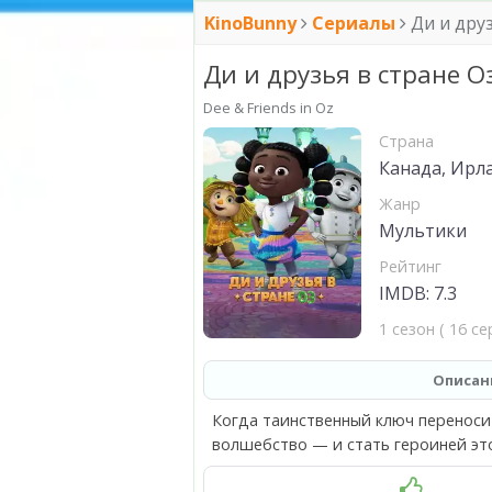
KinoBunny
Сериалы
Ди и друз
Ди и друзья в стране О
Dee & Friends in Oz
Страна
Канада, Ирла
Жанр
Мультики
Рейтинг
IMDB: 7.3
1 сезон ( 16 се
Описан
Когда таинственный ключ переносит
волшебство — и стать героиней эт