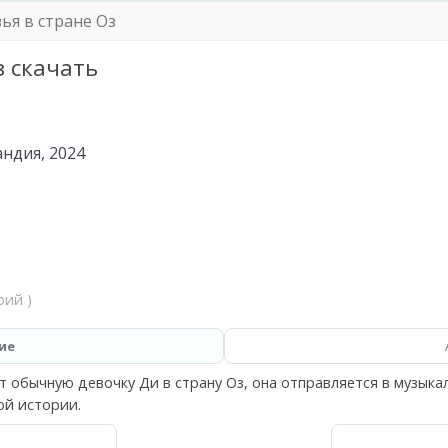
ья в стране Оз
з скачать
ндия, 2024
рий )
ие
 обычную девочку Ди в страну Оз, она отправляется в музыка
ой истории.