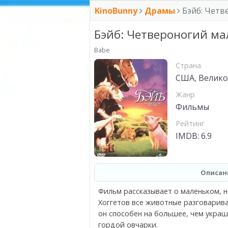
KinoBunny
Драмы
Бэйб: Четв
Бэйб: Четвероногий м
Babe
Страна
США, Велико
Жанр
Фильмы
Рейтинг
IMDB: 6.9
Описан
Фильм рассказывает о маленьком, 
Хоггетов все животные разговарив
он способен на большее, чем украш
гордой овчарки.