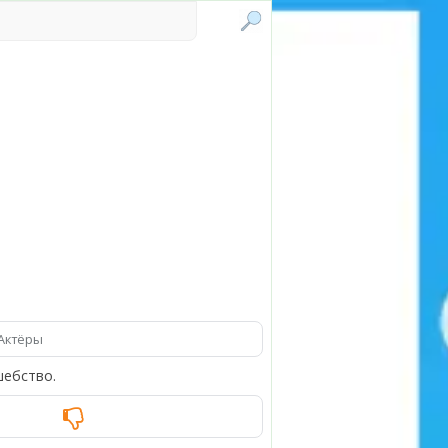
Актёры
шебство.