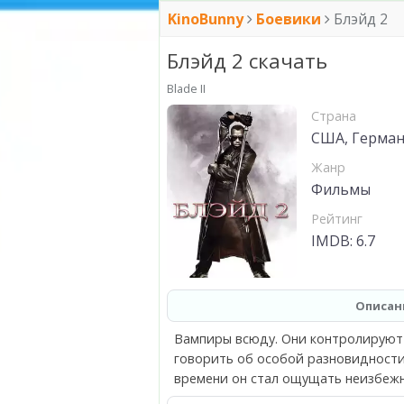
KinoBunny
Боевики
Блэйд 2
Блэйд 2 скачать
Blade II
Страна
США, Герман
Жанр
Фильмы
Рейтинг
IMDB: 6.7
Описан
Вампиры всюду. Они контролируют 
говорить об особой разновидности
времени он стал ощущать неизбежн