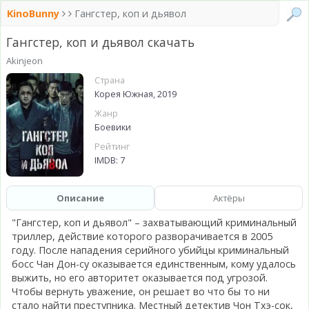
KinoBunny
Гангстер, коп и дьявол
Гангстер, коп и дьявол скачать
Akinjeon
Страна
Корея Южная, 2019
Жанр
Боевики
Рейтинг
IMDB: 7
Описание
Актёры
"Гангстер, коп и дьявол" – захватывающий криминальный
триллер, действие которого разворачивается в 2005
году. После нападения серийного убийцы криминальный
босс Чан Дон-су оказывается единственным, кому удалось
выжить, но его авторитет оказывается под угрозой.
Чтобы вернуть уважение, он решает во что бы то ни
стало найти преступника. Местный детектив Чон Тхэ-сок,