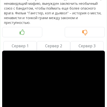
ненавидящий мафию, вынужден заключить необычный
союз с бандитом, чтобы поймать еще более опасного
врага. Фильм "Гангстер, коп и дьявол" – история о мести,
ненависти и тонкой грани между законом и
преступностью.
Сервер 1
Сервер 2
Сервер 3