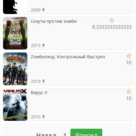
2009
Скауты против зомби
8.3333333333333
2015
Zомбилэнд: Контрольный Выстрел
10
2019
Вирус Х
10
2010
Назад
1
Вперед